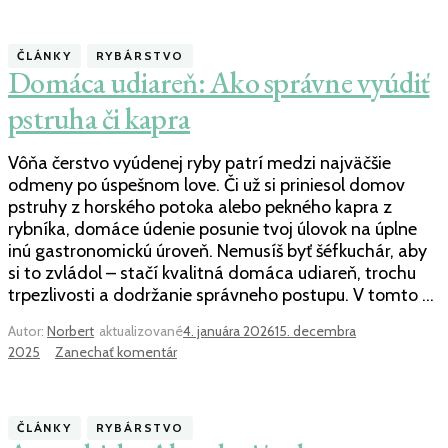
článku
Zubáč
a
ČLÁNKY
RYBÁRSTVO
šťuka:
Domáca udiareň: Ako správne vyúdiť
Kompletný
sprievodca
pstruha či kapra
lovom
na
Vôňa čerstvo vyúdenej ryby patrí medzi najväčšie
prívlač
odmeny po úspešnom love. Či už si priniesol domov
–
pstruhy z horského potoka alebo pekného kapra z
techniky,
rybníka, domáce údenie posunie tvoj úlovok na úplne
výbava
inú gastronomickú úroveň. Nemusíš byť šéfkuchár, aby
a
si to zvládol – stačí kvalitná domáca udiareň, trochu
rozdiely
trpezlivosti a dodržanie správneho postupu. V tomto …
Autor:
Norbert
aktualizované
4. januára 2026
15. decembra
k
2025
Zanechať komentár
článku
Domáca
udiareň:
ČLÁNKY
RYBÁRSTVO
Ako