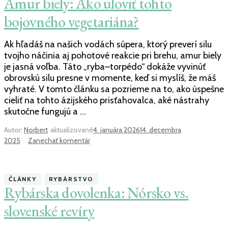
Amur biely: Ako uloviť tohto
správne
vyúdiť
bojovného vegetariána?
pstruha
či
Ak hľadáš na našich vodách súpera, ktorý preverí silu
kapra
tvojho náčinia aj pohotové reakcie pri brehu, amur biely
je jasná voľba. Táto „ryba–torpédo“ dokáže vyvinúť
obrovskú silu presne v momente, keď si myslíš, že máš
vyhraté. V tomto článku sa pozrieme na to, ako úspešne
cieliť na tohto ázijského prisťahovalca, aké nástrahy
skutočne fungujú a …
Autor:
Norbert
aktualizované
4. januára 2026
14. decembra
k
2025
Zanechať komentár
článku
Amur
biely:
ČLÁNKY
RYBÁRSTVO
Ako
Rybárska dovolenka: Nórsko vs.
uloviť
tohto
slovenské revíry
bojovného
vegetariána?