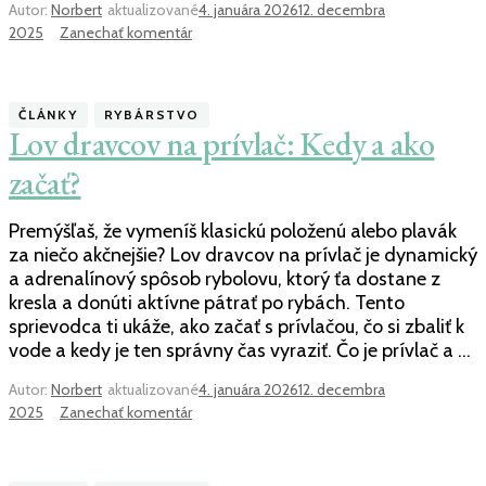
Autor:
Norbert
aktualizované
4. januára 2026
12. decembra
k
2025
Zanechať komentár
článku
Ako
si
ČLÁNKY
RYBÁRSTVO
vybrať
Lov dravcov na prívlač: Kedy a ako
sonar
na
začať?
ryby?
Kompletný
Premýšľaš, že vymeníš klasickú položenú alebo plavák
sprievodca
za niečo akčnejšie? Lov dravcov na prívlač je dynamický
pre
a adrenalínový spôsob rybolovu, ktorý ťa dostane z
moderného
kresla a donúti aktívne pátrať po rybách. Tento
rybára
sprievodca ti ukáže, ako začať s prívlačou, čo si zbaliť k
vode a kedy je ten správny čas vyraziť. Čo je prívlač a …
Autor:
Norbert
aktualizované
4. januára 2026
12. decembra
k
2025
Zanechať komentár
článku
Lov
dravcov