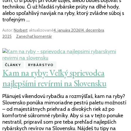
tom, či si pobyt pri vode užiješ, alebo budeš bojovať s
technikou. Či už hľadáš rybárske prúty na dlhé hody,
alebo spoľahlivý navijak na ryby, ktorý zvládne súboj s
trofejným …
Autor:
Norbert
aktualizované
4. januára 2026
14. decembra
k
2025
Zanechať komentár
článku
Ako
vybrať
správny
ČLÁNKY
RYBÁRSTVO
rybársky
Kam na ryby: Veľký sprievodca
prút
a
najlepšími revírmi na Slovensku
navijak?
Plánuješ víkendovú rybačku a rozmýšľaš, kam na ryby?
Slovensko ponúka mimoriadne pestrú paletu možností
– od majestátnych priehrad a divokých riek až po
komfortné súkromné rybníky. Aby si sa v tejto ponuke
nestratil, pripravil som pre teba prehľad najlepších
rybárskych revírov na Slovensku. Nájdeš tu tipy na