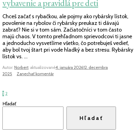
vybavenie a pravidlá pre deti
Chceš začať s rybačkou, ale pojmy ako rybársky lístok,
povolenie na rybolov či rybársky preukaz ti dávajú
zabrať? Nie si v tom sám. Začiatočníci v tom často
majú chaos. V tomto prehľadnom sprievodcovi ti jasne
a jednoducho vysvetlíme všetko, čo potrebuješ vedieť,
aby bol tvoj štart pri vode hladký a bez stresu. Rybársky
lístok vs. …
Autor:
Norbert
aktualizované
4. januára 2026
12. decembra
k
2025
Zanechať komentár
článku
Všetko
Stránkovanie
o
Stránka
Stránka
1
2
príspevkov
rybárskom
Hľadať
lístku:
Cena,
Hľadať
vybavenie
a
pravidlá