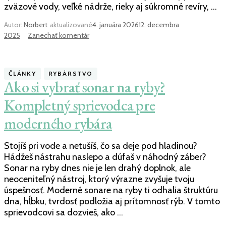
zväzové vody, veľké nádrže, rieky aj súkromné revíry, …
Autor:
Norbert
aktualizované
4. januára 2026
12. decembra
k
2025
Zanechať komentár
článku
Kam
na
ČLÁNKY
RYBÁRSTVO
ryby:
Ako si vybrať sonar na ryby?
Veľký
sprievodca
Kompletný sprievodca pre
najlepšími
moderného rybára
revírmi
na
Slovensku
Stojíš pri vode a netušíš, čo sa deje pod hladinou?
Hádžeš nástrahu naslepo a dúfaš v náhodný záber?
Sonar na ryby dnes nie je len drahý doplnok, ale
neoceniteľný nástroj, ktorý výrazne zvyšuje tvoju
úspešnosť. Moderné sonare na ryby ti odhalia štruktúru
dna, hĺbku, tvrdosť podložia aj prítomnosť rýb. V tomto
sprievodcovi sa dozvieš, ako …