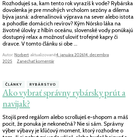
Rozhoduješ sa, kam tento rok vyrazíš k vode? Rybárska
dovolenka je pre mnohých vrcholom sezóny a dilema
býva jasná: adrenalínová výprava na sever alebo istota
a pohodlie domácich revírov? Kým Nórsko láka na
životné úlovky z hlbín oceánu, slovenské vody ponúkajú
dostupný relax a možnosť uloviť trofejné kapry či
dravce. V tomto článku si obe …
Autor:
Norbert
aktualizované
4. januára 2026
14. decembra
k
2025
Zanechať komentár
článku
Rybárska
dovolenka:
ČLÁNKY
RYBÁRSTVO
Nórsko
Ako vybrať správny rybársky prút a
vs.
slovenské
navijak?
revíry
Stojíš pred regálom alebo scrolluješ e-shopom a máš
pocit, že ponuka je nekonečná? Nie si sám. Správny
výber výbavy je kľúčový moment, ktorý rozhodne o