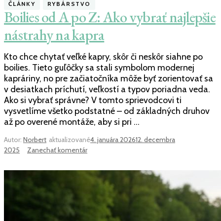
ČLÁNKY
RYBÁRSTVO
na
Boilies od A po Z: Ako vybrať najlepšie
prívlač:
Kedy
nástrahy na kapra
a
ako
Kto chce chytať veľké kapry, skôr či neskôr siahne po
začať?
boilies. Tieto guľôčky sa stali symbolom modernej
kapráriny, no pre začiatočníka môže byť zorientovať sa
v desiatkach príchutí, veľkostí a typov poriadna veda.
Ako si vybrať správne? V tomto sprievodcovi ti
vysvetlíme všetko podstatné – od základných druhov
až po overené montáže, aby si pri …
Autor:
Norbert
aktualizované
4. januára 2026
12. decembra
k
2025
Zanechať komentár
článku
Boilies
od
A
po
Z: