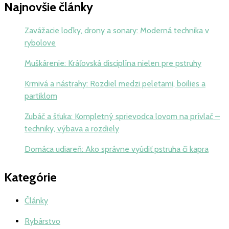
pre
Najnovšie články
deti
Zavážacie loďky, drony a sonary: Moderná technika v
rybolove
Muškárenie: Kráľovská disciplína nielen pre pstruhy
Krmivá a nástrahy: Rozdiel medzi peletami, boilies a
partiklom
Zubáč a šťuka: Kompletný sprievodca lovom na prívlač –
techniky, výbava a rozdiely
Domáca udiareň: Ako správne vyúdiť pstruha či kapra
Kategórie
Články
Rybárstvo