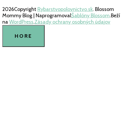
2026Copyright
Rybarstvopolovnictvo.sk
.
Blossom
Mommy Blog | Naprogramoval
Šablóny Blossom
.Beží
na
WordPress
.
Zásady ochrany osobných údajov
HORE