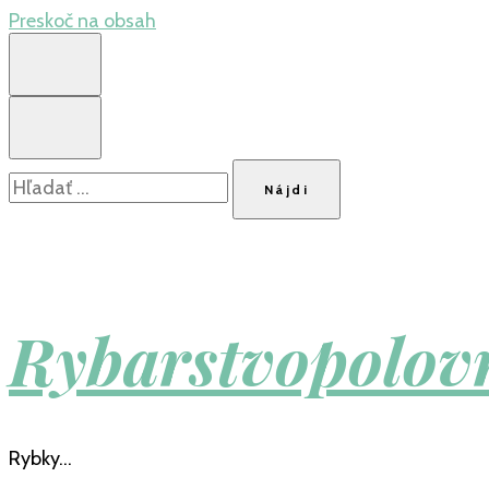
Preskoč na obsah
Hľadať:
Rybarstvopolovn
Rybky…