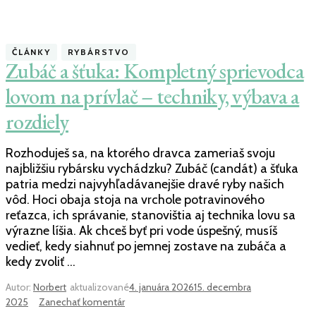
ČLÁNKY
RYBÁRSTVO
Zubáč a šťuka: Kompletný sprievodca
lovom na prívlač – techniky, výbava a
rozdiely
Rozhoduješ sa, na ktorého dravca zameriaš svoju
najbližšiu rybársku vychádzku? Zubáč (candát) a šťuka
patria medzi najvyhľadávanejšie dravé ryby našich
vôd. Hoci obaja stoja na vrchole potravinového
reťazca, ich správanie, stanovištia aj technika lovu sa
výrazne líšia. Ak chceš byť pri vode úspešný, musíš
vedieť, kedy siahnuť po jemnej zostave na zubáča a
kedy zvoliť …
Autor:
Norbert
aktualizované
4. januára 2026
15. decembra
k
2025
Zanechať komentár